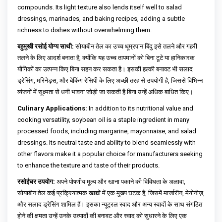
compounds. Its light texture also lends itself well to salad
dressings, marinades, and baking recipes, adding a subtle
richness to dishes without overwhelming them.
बहुमुखी रसोई योग्य साथी:
सोयाबीन तेल का उच्च धूम्रपान बिंदु इसे तलने और गहरी
तलने के लिए आदर्श बनाता है, क्योंकि यह उच्च तापमानों को बिना टूटे या हानिकारक
यौगिकों का उत्पन्न किए बिना सहन कर सकता है। इसकी हल्की बनावट भी सलाद
ड्रेसिंग, मरिनेड्स, और बेकिंग रेसिपी के लिए अच्छी तरह से उपयोगी है, जिससे विभिन्न
व्यंजनों में सूक्ष्मता से धनी भावना जोड़ी जा सकती है बिना उन्हें अधिक बाधित किए।
Culinary Applications:
In addition to its nutritional value and
cooking versatility, soybean oil is a staple ingredient in many
processed foods, including margarine, mayonnaise, and salad
dressings. Its neutral taste and ability to blend seamlessly with
other flavors make it a popular choice for manufacturers seeking
to enhance the texture and taste of their products.
रसोईघर उपयोग:
अपने पोषणीय मूल्य और खाना पकाने की विविधता के अलावा,
सोयाबीन तेल कई प्रक्रियात्मक खाद्यों में एक मुख्य घटक है, जिसमें मार्जारीन, मेयोनीज़,
और सलाद ड्रेसिंग शामिल हैं। इसका न्यूट्रल स्वाद और अन्य स्वादों के साथ संगठित
होने की क्षमता उन्हें उनके उत्पादों की बनावट और स्वाद को सुधारने के लिए एक