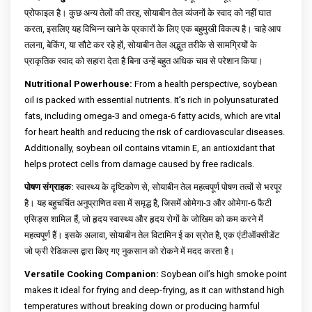
प्रोफाइल है। कुछ अन्य तेलों की तरह, सोयाबीन तेल व्यंजनों के स्वाद को नहीं घात
करता, इसलिए यह विभिन्न खाने के प्रकारों के लिए एक बहुमुखी विकल्प है। चाहे आप
तलना, बेकिंग, या सौटे कर रहे हों, सोयाबीन तेल अद्भुत तरीके से सामग्रियों के
प्राकृतिक स्वाद को सहारा देता है बिना उन्हें बहुत अधिक चाव से परेशान किया।
Nutritional Powerhouse:
From a health perspective, soybean
oil is packed with essential nutrients. It’s rich in polyunsaturated
fats, including omega-3 and omega-6 fatty acids, which are vital
for heart health and reducing the risk of cardiovascular diseases.
Additionally, soybean oil contains vitamin E, an antioxidant that
helps protect cells from damage caused by free radicals.
पोषण संग्राहक:
स्वास्थ्य के दृष्टिकोण से, सोयाबीन तेल महत्वपूर्ण पोषण तत्वों से भरपूर
है। यह बहुचर्चित अनुप्राणित वसा में समृद्ध है, जिसमें ओमेगा-3 और ओमेगा-6 फैटी
एसिड्स शामिल हैं, जो हृदय स्वास्थ्य और हृदय रोगों के जोखिम को कम करने में
महत्वपूर्ण हैं। इसके अलावा, सोयाबीन तेल विटामिन ई का स्रोत है, एक एंटीऑक्सीडेंट
जो फ्री रेडिकल्स द्वारा किए गए नुकसान को रोकने में मदद करता है।
Versatile Cooking Companion:
Soybean oil’s high smoke point
makes it ideal for frying and deep-frying, as it can withstand high
temperatures without breaking down or producing harmful