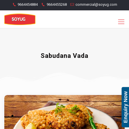
9664454884
9664455268
commercial@soyug.com
Sabudana Vada
Enquiry Now