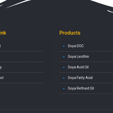
ink
Products
t
Soya DOC
Soya Lecithin
ry
Soya Acid Oil
ct
Soya Fatty Acid
Soya Refined Oil