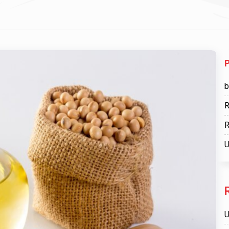
b
R
R
U
U