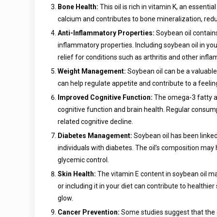
Bone Health:
This oil is rich in vitamin K, an essenti
calcium and contributes to bone mineralization, redu
Anti-Inflammatory Properties:
Soybean oil contains
inflammatory properties. Including soybean oil in yo
relief for conditions such as arthritis and other infl
Weight Management:
Soybean oil can be a valuable
can help regulate appetite and contribute to a feeling
Improved Cognitive Function:
The omega-3 fatty ac
cognitive function and brain health. Regular consu
related cognitive decline.
Diabetes Management:
Soybean oil has been linked 
individuals with diabetes. The oil’s composition may 
glycemic control.
Skin Health:
The vitamin E content in soybean oil make
or including it in your diet can contribute to health
glow.
Cancer Prevention:
Some studies suggest that the 