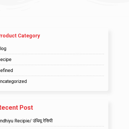
Product Category
log
ecipe
efined
ncategorized
Recent Post
ndhiyu Recipie/ उंधियू रेसिपी