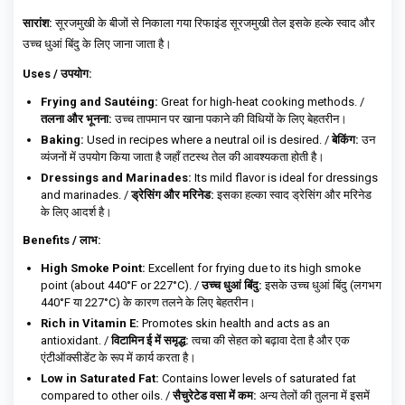
सारांश:
सूरजमुखी के बीजों से निकाला गया रिफाइंड सूरजमुखी तेल इसके हल्के स्वाद और
उच्च धुआं बिंदु के लिए जाना जाता है।
Uses / उपयोग:
Frying and Sautéing:
Great for high-heat cooking methods. /
तलना और भूनना:
उच्च तापमान पर खाना पकाने की विधियों के लिए बेहतरीन।
Baking:
Used in recipes where a neutral oil is desired. /
बेकिंग:
उन
व्यंजनों में उपयोग किया जाता है जहाँ तटस्थ तेल की आवश्यकता होती है।
Dressings and Marinades:
Its mild flavor is ideal for dressings
and marinades. /
ड्रेसिंग और मरिनेड:
इसका हल्का स्वाद ड्रेसिंग और मरिनेड
के लिए आदर्श है।
Benefits / लाभ:
High Smoke Point:
Excellent for frying due to its high smoke
point (about 440°F or 227°C). /
उच्च धुआं बिंदु:
इसके उच्च धुआं बिंदु (लगभग
440°F या 227°C) के कारण तलने के लिए बेहतरीन।
Rich in Vitamin E:
Promotes skin health and acts as an
antioxidant. /
विटामिन ई में समृद्ध:
त्वचा की सेहत को बढ़ावा देता है और एक
एंटीऑक्सीडेंट के रूप में कार्य करता है।
Low in Saturated Fat:
Contains lower levels of saturated fat
compared to other oils. /
सैचुरेटेड वसा में कम:
अन्य तेलों की तुलना में इसमें