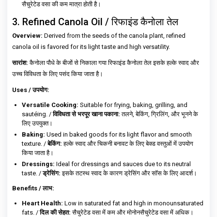
सैचुरेटेड वसा की कम मात्रा होती है।
3. Refined Canola Oil / रिफाइंड कैनोला तेल
Overview:
Derived from the seeds of the canola plant, refined
canola oil is favored for its light taste and high versatility.
सारांश:
कैनोला पौधे के बीजों से निकाला गया रिफाइंड कैनोला तेल इसके हल्के स्वाद और
उच्च विविधता के लिए पसंद किया जाता है।
Uses / उपयोग:
Versatile Cooking:
Suitable for frying, baking, grilling, and
sautéing. /
विविधता से भरपूर खाना पकाना:
तलने, बेकिंग, ग्रिलिंग, और भूनने के
लिए उपयुक्त।
Baking:
Used in baked goods for its light flavor and smooth
texture. /
बेकिंग:
हल्के स्वाद और चिकनी बनावट के लिए बेक्ड वस्तुओं में उपयोग
किया जाता है।
Dressings:
Ideal for dressings and sauces due to its neutral
taste. /
ड्रेसिंग:
इसके तटस्थ स्वाद के कारण ड्रेसिंग और सॉस के लिए आदर्श।
Benefits / लाभ:
Heart Health:
Low in saturated fat and high in monounsaturated
fats. /
दिल की सेहत:
सैचुरेटेड वसा में कम और मोनोनसैचुरेटेड वसा में अधिक।