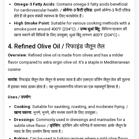
Omega-3 Fatty Acids:
Contains omega-3 fatty acids beneficial
for cardiovascular health. /
ओमेगा-3 फैटी एसिड:
इसमें ओमेगा-3 फैटी एसिड
होते हैं जो हृदय संबंधी स्वास्थ्य के लिए फायदेमंद हैं।
High Smoke Point:
Suitable for various cooking methods with a
smoke point around 400°F (204°C). /
उच्च धुआं बिंदु:
विभिन्न प्रकार की
खाना पकाने की विधियों के लिए उपयुक्त, धुआं बिंदु लगभग 400°F (204°C)।
4. Refined Olive Oil / रिफाइंड जैतून तेल
Overview:
Refined olive oil is made from olives and has a milder
flavor compared to extra virgin olive oil. It’s a staple in Mediterranean
cuisine.
सारांश:
रिफाइंड जैतून तेल जैतून से बनाया जाता है और एक्स्ट्रा वर्जिन जैतून तेल की तुलना
में इसका स्वाद हल्का होता है। यह भूमध्यसागरीय भोजन का एक महत्वपूर्ण हिस्सा है।
Uses / उपयोग:
Cooking:
Suitable for sautéing, roasting, and moderate frying. /
खाना पकाना:
भूनने, भूनने, और मध्यम तलने के लिए उपयुक्त।
Dressings:
Commonly used in dressings and marinades for a
subtle olive flavor. /
ड्रेसिंग:
ड्रेसिंग और मरिनेड में सामान्यतः हल्के जैतून के
स्वाद के लिए उपयोग किया जाता है।
Baking:
Can be used in baking recipes where a mild olive flavor