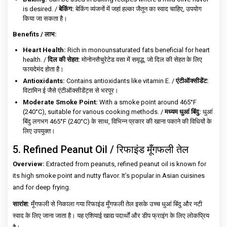
is desired. /
बेकिंग:
बेकिंग व्यंजनों में जहां हल्का जैतून का स्वाद चाहिए, उपयोग
किया जा सकता है।
Benefits / लाभ:
Heart Health:
Rich in monounsaturated fats beneficial for heart
health. /
दिल की सेहत:
मोनोनसैचुरेटेड वसा में समृद्ध, जो दिल की सेहत के लिए
फायदेमंद होता है।
Antioxidants:
Contains antioxidants like vitamin E. /
एंटीऑक्सीडेंट:
विटामिन ई जैसे एंटीऑक्सीडेंट्स से भरपूर।
Moderate Smoke Point:
With a smoke point around 465°F
(240°C), suitable for various cooking methods. /
मध्यम धुआं बिंदु:
धुआं
बिंदु लगभग 465°F (240°C) के साथ, विभिन्न प्रकार की खाना पकाने की विधियों के
लिए उपयुक्त।
5. Refined Peanut Oil / रिफाइंड मूँगफली तेल
Overview:
Extracted from peanuts, refined peanut oil is known for
its high smoke point and nutty flavor. It’s popular in Asian cuisines
and for deep frying.
सारांश:
मूँगफली से निकाला गया रिफाइंड मूँगफली तेल इसके उच्च धुआं बिंदु और नटी
स्वाद के लिए जाना जाता है। यह एशियाई खाद्य पदार्थों और डीप फ्राइंग के लिए लोकप्रिय