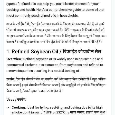
types of refined oils can help you make better choices for your
cooking and health. Here’s a comprehensive guide to some of the
most commonly used refined oils in households.
आज के रसोईघरों में, रिफाइंड तेल खाना पकाने के लिए अत्यंत आवश्यक होते हैं, जो हमारे
भोजन में आवश्यक वसा और स्वाद प्रदान करते हैं। विभिन्न प्रकार के रिफाइंड तेलों को
समझना आपको आपके खाना पकाने और स्वास्थ्य के लिए बेहतर विकल्प चुनने में मदद कर
सकता है। यहाँ कुछ सबसे सामान्य रिफाइंड तेलों के बारे में विस्तृत जानकारी दी गई है।
1. Refined Soybean Oil / रिफाइंड सोयाबीन तेल
Overview:
Refined soybean oil is widely used in households and
commercial kitchens. It is extracted from soybeans and refined to
remove impurities, resulting in a neutral-tasting oil.
सारांश:
रिफाइंड सोयाबीन तेल का उपयोग घरों और व्यावसायिक रसोईघरों में बहुत अधिक
किया जाता है। इसे सोयाबीन से निकाला जाता है और अशुद्धियों को हटाने के लिए परिष्कृत
किया जाता है, जिससे इसका स्वाद तटस्थ होता है।
Uses / उपयोग:
Cooking:
Ideal for frying, sautéing, and baking due to its high
smoke point (around 450°F or 232°C). /
खाना पकाना:
इसकी उच्च धुआं