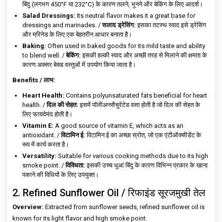
बिंदु (लगभग 450°F या 232°C) के कारण तलने, भूनने और बेकिंग के लिए आदर्श।
Salad Dressings:
Its neutral flavor makes it a great base for
dressings and marinades. /
सलाद ड्रेसिंग:
इसका तटस्थ स्वाद इसे ड्रेसिंग
और मरिनेड के लिए एक बेहतरीन आधार बनाता है।
Baking:
Often used in baked goods for its mild taste and ability
to blend well. /
बेकिंग:
इसकी हल्की स्वाद और अच्छी तरह से मिलाने की क्षमता के
कारण अक्सर बेक्ड वस्तुओं में उपयोग किया जाता है।
Benefits / लाभ:
Heart Health:
Contains polyunsaturated fats beneficial for heart
health. /
दिल की सेहत:
इसमें पॉलीअनसैचुरेटेड वसा होती है जो दिल की सेहत के
लिए फायदेमंद होती है।
Vitamin E:
A good source of vitamin E, which acts as an
antioxidant. /
विटामिन ई:
विटामिन ई का अच्छा स्रोत, जो एक एंटीऑक्सीडेंट के
रूप में कार्य करता है।
Versatility:
Suitable for various cooking methods due to its high
smoke point. /
विविधता:
इसकी उच्च धुआं बिंदु के कारण विभिन्न प्रकार के खाना
पकाने की विधियों के लिए उपयुक्त।
2. Refined Sunflower Oil / रिफाइंड सूरजमुखी तेल
Overview:
Extracted from sunflower seeds, refined sunflower oil is
known for its light flavor and high smoke point.