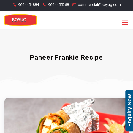
9664454884
9664455268
commercial@soyug.com
Paneer Frankie Recipe
Enquiry Now