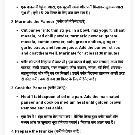
एक बाउल में गेहूं का आटा, एक चुटकी नमक और पानी मिलाकर मुलायम आटा
गूंथ लें। इसे 15-20 मिनट के लिए ढक कर रख दें।
Marinate the Paneer (पनीर को मेरिनेट करें):
Cut paneer into thin strips. In a bowl, mix yogurt, chaat
masala, red chili powder, turmeric powder, garam
masala, cumin powder, salt, green chilies, ginger-
garlic paste, and lemon juice. Add the paneer strips
and coat them well. Marinate for at least 30 minutes.
पनीर को पतले स्ट्रिप्स में काट लें। एक बाउल में दही, चाट मसाला, लाल मिर्च
पाउडर, हल्दी पाउडर, गरम मसाला, जीरा पाउडर, नमक, हरी मिर्च, अदरक-
लहसुन पेस्ट और नींबू का रस मिलाएं। इसमें पनीर स्ट्रिप्स डालकर अच्छी तरह
से कोट करें। कम से कम 30 मिनट के लिए मेरिनेट करें।
Cook the Paneer (पनीर पकाएं):
Heat 1 tablespoon of oil in a pan. Add the marinated
paneer and cook on medium heat until golden brown.
Remove and set aside.
एक पैन में 1 बड़ा चम्मच तेल गरम करें। मेरिनेट किया हुआ पनीर डालें और
मध्यम आंच पर सुनहरा भूरा होने तक पकाएं। निकाल कर अलग रख दें।
Prepare the Frankie (फ्रेंकी तैयार करें):